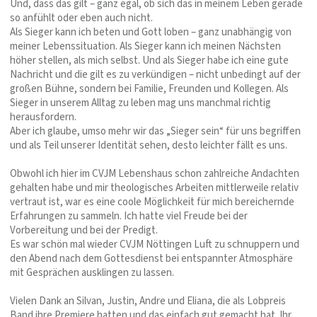
Und, dass das gilt – ganz egal, ob sich das in meinem Leben gerade
so anfühlt oder eben auch nicht.
Als Sieger kann ich beten und Gott loben – ganz unabhängig von
meiner Lebenssituation. Als Sieger kann ich meinen Nächsten
höher stellen, als mich selbst. Und als Sieger habe ich eine gute
Nachricht und die gilt es zu verkündigen – nicht unbedingt auf der
großen Bühne, sondern bei Familie, Freunden und Kollegen. Als
Sieger in unserem Alltag zu leben mag uns manchmal richtig
herausfordern.
Aber ich glaube, umso mehr wir das „Sieger sein“ für uns begriffen
und als Teil unserer Identität sehen, desto leichter fällt es uns.
Obwohl ich hier im CVJM Lebenshaus schon zahlreiche Andachten
gehalten habe und mir theologisches Arbeiten mittlerweile relativ
vertraut ist, war es eine coole Möglichkeit für mich bereichernde
Erfahrungen zu sammeln. Ich hatte viel Freude bei der
Vorbereitung und bei der Predigt.
Es war schön mal wieder CVJM Nöttingen Luft zu schnuppern und
den Abend nach dem Gottesdienst bei entspannter Atmosphäre
mit Gesprächen ausklingen zu lassen.
Vielen Dank an Silvan, Justin, Andre und Eliana, die als Lobpreis
Band ihre Premiere hatten und das einfach gut gemacht hat. Ihr