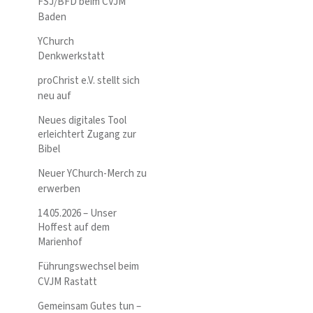
FSJ/BFD beim CVJM
Baden
YChurch
Denkwerkstatt
proChrist e.V. stellt sich
neu auf
Neues digitales Tool
erleichtert Zugang zur
Bibel
Neuer YChurch-Merch zu
erwerben
14.05.2026 – Unser
Hoffest auf dem
Marienhof
Führungswechsel beim
CVJM Rastatt
Gemeinsam Gutes tun –