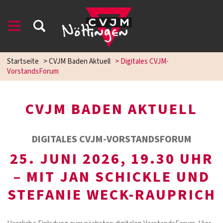
Startseite
>
CVJM Baden Aktuell
>
Digitales CVJM-
VorstandsForum
CVJM BADEN AKTUELL
DIGITALES CVJM-VORSTANDSFORUM
25. JUNI 2026, 19.30 UHR
– MIT JAN SCHICKLE UND
STEFANIE WECK-RAUPRICH