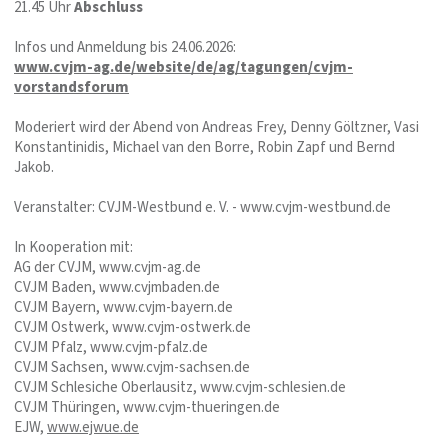
21.45 Uhr
Abschluss
Infos und Anmeldung bis 24.06.2026:
www.cvjm-ag.de/website/de/ag/tagungen/cvjm-
vorstandsforum
Moderiert wird der Abend von Andreas Frey, Denny Göltzner, Vasi
Konstantinidis, Michael van den Borre, Robin Zapf und Bernd
Jakob.
Veranstalter: CVJM-Westbund e. V. - www.cvjm-westbund.de
In Kooperation mit:
AG der CVJM, www.cvjm-ag.de
CVJM Baden, www.cvjmbaden.de
CVJM Bayern, www.cvjm-bayern.de
CVJM Ostwerk, www.cvjm-ostwerk.de
CVJM Pfalz, www.cvjm-pfalz.de
CVJM Sachsen, www.cvjm-sachsen.de
CVJM Schlesiche Oberlausitz, www.cvjm-schlesien.de
CVJM Thüringen, www.cvjm-thueringen.de
EJW,
www.ejwue.de