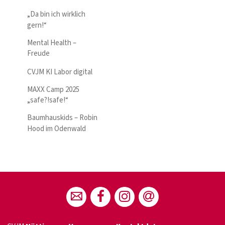
„Da bin ich wirklich
gern!“
Mental Health –
Freude
CVJM KI Labor digital
MAXX Camp 2025
„safe?!safe!“
Baumhauskids – Robin
Hood im Odenwald