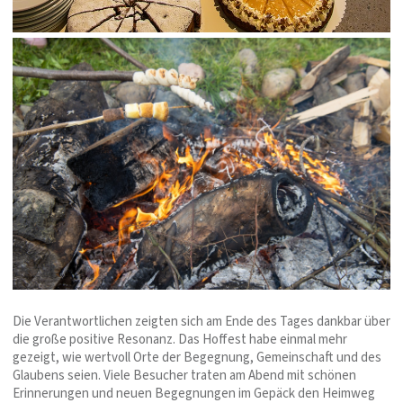
Die Verantwortlichen zeigten sich am Ende des Tages dankbar über
die große positive Resonanz. Das Hoffest habe einmal mehr
gezeigt, wie wertvoll Orte der Begegnung, Gemeinschaft und des
Glaubens seien. Viele Besucher traten am Abend mit schönen
Erinnerungen und neuen Begegnungen im Gepäck den Heimweg