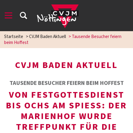
Startseite
>
CVJM Baden Aktuell
>
Tausende Besucher feiern
beim Hoffest
CVJM BADEN AKTUELL
TAUSENDE BESUCHER FEIERN BEIM HOFFEST
VON FESTGOTTESDIENST
BIS OCHS AM SPIESS: DER
MARIENHOF WURDE
TREFFPUNKT FÜR DIE