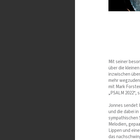
Mit seiner beso
über die kleine
inzwischen über 
mehr wegzudenke
mit Mark Forster
„PSALM 2022“, s
Jonnes sendet I
und die dabei i
sympathischen 
Melodien, gepaa
Lippen und eine
das nachschwin