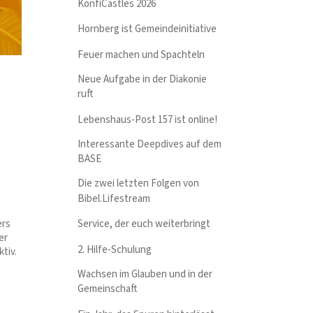
KonfiCastles 2026
Hornberg ist Gemeindeinitiative
Feuer machen und Spachteln
Neue Aufgabe in der Diakonie
ruft
Lebenshaus-Post 157 ist online!
Interessante Deepdives auf dem
BASE
Die zwei letzten Folgen von
Bibel.Lifestream
ers
Service, der euch weiterbringt
er
2. Hilfe-Schulung
tiv.
Wachsen im Glauben und in der
Gemeinschaft