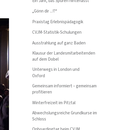
Ein Jahr, das Spuren hinterlässt
„Gönn dir ...!?“
Praxistag Erlebnispädagogik
CVJM-Statistik-Schulungen
Ausstrahlung auf ganz Baden
Klausur der Landesmitarbeitenden
auf dem Dobel
Unterwegs in London und
Oxford
Gemeinsam informiert – gemeinsam
profitieren
Winterfreizeit im Pitztal
Abwechslungsreiche Grundkurse im
Schloss
Onboardingtag beim CVJM