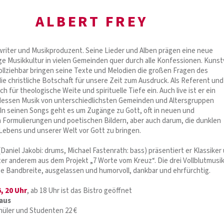
ALBERT FREY
writer und Musikproduzent. Seine Lieder und Alben prägen eine neue
e Musikkultur in vielen Gemeinden quer durch alle Konfessionen. Kunstv
llziehbar bringen seine Texte und Melodien die großen Fragen des
e christliche Botschaft für unsere Zeit zum Ausdruck. Als Referent und
ch für theologische Weite und spirituelle Tiefe ein. Auch live ist er ein
dessen Musik von unterschiedlichsten Gemeinden und Altersgruppen
 In seinen Songs geht es um Zugänge zu Gott, oft in neuen und
Formulierungen und poetischen Bildern, aber auch darum, die dunklen
Lebens und unserer Welt vor Gott zu bringen.
(Daniel Jakobi: drums, Michael Fastenrath: bass) präsentiert er Klassiker
er anderem aus dem Projekt „7 Worte vom Kreuz“. Die drei Vollblutmusi
ze Bandbreite, ausgelassen und humorvoll, dankbar und ehrfürchtig.
6, 20 Uhr
, ab 18 Uhr ist das Bistro geöffnet
aus
chüler und Studenten 22 €