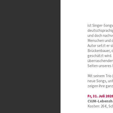
ist Singer-Song
deutschsprachig
und doch nachvo
Menschen und di
Autor setzt er si
Brückenbauer, 
geschätzt wird.
überraschenden 
Seiten unseres 
Mit seinem Trio 
neue Songs, unt
zeigen ihre gan
Fr, 31. Juli 202
CVJM-Lebensh
Kosten: 26 €, S