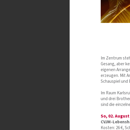
Im Zentrum steh
Gesang, aber kei
eigenen Arrange
erzeugen. Mit A
Schauspiel und B
Im Raum Karlsru
und drei Brother
sind die einzel
So, 02. August
CVJM-Lebensh
Kosten: 26 €, S