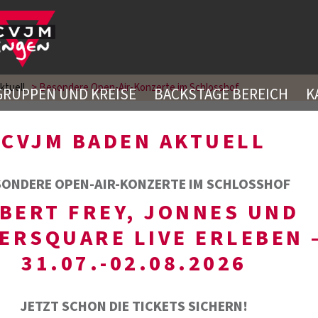
ktuell
>
Besondere Open-Air-Konzerte im Schlosshof
GRUPPEN UND KREISE
BACKSTAGE BEREICH
K
CVJM BADEN AKTUELL
SONDERE OPEN-AIR-KONZERTE IM SCHLOSSHOF
BERT FREY, JONNES UND
TERSQUARE LIVE ERLEBEN 
31.07.-02.08.2026
JETZT SCHON DIE TICKETS SICHERN!