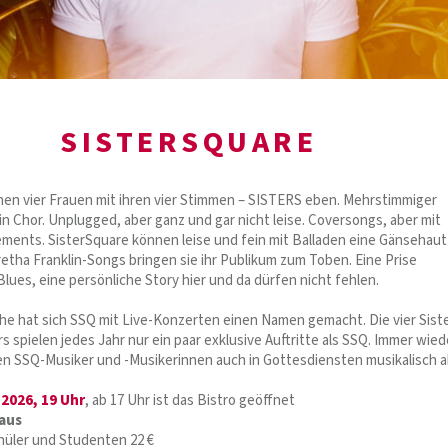
SISTERSQUARE
en vier Frauen mit ihren vier Stimmen – SISTERS eben. Mehrstimmiger
n Chor. Unplugged, aber ganz und gar nicht leise. Coversongs, aber mit
ments. SisterSquare können leise und fein mit Balladen eine Gänsehaut
retha Franklin-Songs bringen sie ihr Publikum zum Toben. Eine Prise
lues, eine persönliche Story hier und da dürfen nicht fehlen.
he hat sich SSQ mit Live-Konzerten einen Namen gemacht. Die vier Sist
s spielen jedes Jahr nur ein paar exklusive Auftritte als SSQ. Immer wied
nen SSQ-Musiker und -Musikerinnen auch in Gottesdiensten musikalisch ak
 2026, 19 Uhr
, ab 17 Uhr ist das Bistro geöffnet
aus
chüler und Studenten 22 €