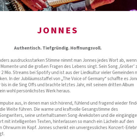
JONNES
Authentisch. Tiefgründig. Hoffnungsvoll.
nders ausdrucksstarken Stimme nimmt man Jonnes jedes Wort ab, wenn
n Momente und die großen Fragen des Lebens singt. Sein Song ‚Größer’ 
2 Mio. Streams bei Spotify und ist aus der Liedkultur vieler Gemeinden 
n. In der Jubiläumsstaffel von „The Voice of Germany“ schaffte es Jo
 bis in die Sing Offs und brachte letztes Jahr, mit seinem dritten Album
ein wohl persönlichstes Werk heraus.
mpulse aus, in denen man sich hörend, fühlend und fragend wieder find
n die Weite führen. Die warme und kraftvolle Gesangstimme des
Songwriters, seine unterhaltsamen Song-Anekdoten und die eingängig
rt mit intelligenten Texten, hinterlassen so manch ein Lächeln auf den
n Ohrwurm im Kopf. Jonnes schenkt ein unvergessliches Konzert-Erlebn
gt.