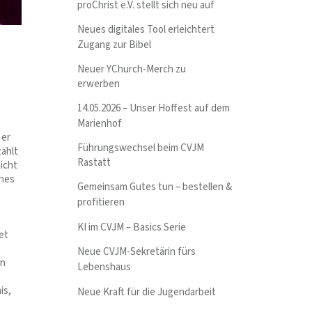
proChrist e.V. stellt sich neu auf
Neues digitales Tool erleichtert
Zugang zur Bibel
Neuer YChurch-Merch zu
erwerben
14.05.2026 – Unser Hoffest auf dem
Marienhof
 er
Führungswechsel beim CVJM
zählt
Rastatt
nicht
nnes
Gemeinsam Gutes tun – bestellen &
profitieren
KI im CVJM – Basics Serie
et
Neue CVJM-Sekretärin fürs
en
Lebenshaus
is,
Neue Kraft für die Jugendarbeit