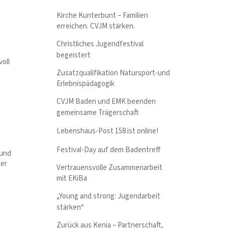
Kirche Kunterbunt – Familien
erreichen. CVJM stärken.
Christliches Jugendfestival
begeistert
oll
Zusatzqualifikation Natursport-und
Erlebnispädagogik
CVJM Baden und EMK beenden
gemeinsame Trägerschaft
Lebenshaus-Post 158 ist online!
Festival-Day auf dem Badentreff
 und
ker
Vertrauensvolle Zusammenarbeit
mit EKiBa
„Young and strong: Jugendarbeit
stärken“
Zurück aus Kenia – Partnerschaft,