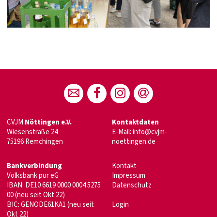
CVJM
Nöttingen e.V.
Kontaktdaten
Wiesenstraße 24
E-Mail:
info@cvjm-
75196 Remchingen
noettingen.de
Bankverbindung
Kontakt
Volksbank pur eG
Impressum
IBAN: DE10 6619 0000 0004 5275
Datenschutz
00 (neu seit Okt 22)
BIC: GENODE61KA1 (neu seit
Login
Okt 22)