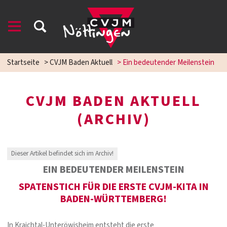
Startseite
>
CVJM Baden Aktuell
>
Ein bedeutender Meilenstein
CVJM BADEN AKTUELL
(ARCHIV)
Dieser Artikel befindet sich im Archiv!
EIN BEDEUTENDER MEILENSTEIN
SPATENSTICH FÜR DIE ERSTE CVJM-KITA IN
BADEN-WÜRTTEMBERG!
In Kraichtal-Unteröwisheim entsteht die erste