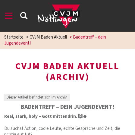
Startseite
>
CVJM Baden Aktuell
>
Badentreff – dein
Jugendevent!
CVJM BADEN AKTUELL
(ARCHIV)
Dieser Artikel befindet sich im Archiv!
BADENTREFF – DEIN JUGENDEVENT!
Real, stark, holy – Gott mittendrin. 🙌🔥
Du suchst Action, coole Leute, echte Gespräche und Zeit, die
richtig gut tut?