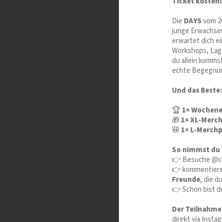
Ticket kosten
Die
DAYS
vom 20
junge Erwachse
erwartet dich e
Workshops, Lage
du allein komms
echte Begegnun
Und das Beste:
🏆
1× Wochenen
🎁
1× XL-Merc
🎒
1× L-Merch
So nimmst du t
👉 Besuche @cv
👉 kommentiere
Freunde
, die 
👉 Schon bist d
Der Teilnahmes
direkt via Inst