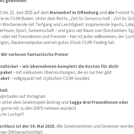
los gewinnen
!
. bis 22. Juni 2025 auf dem
Marienhof in Offenburg
sind
die
Freizeit f
ne im CVJM Baden. Unter dem Motto
„Zeit für Gemeinschaft – Zeit für Go
in Wochenende mit Tiefgang und Leichtigkeit: inspirierende Inputs, Lobp
rfeuer, Sport, Gemeinschaft – und ganz viel Raum zum Durchatmen. Ega
t oder mit Freundnnen und Freunde – hier ist jeder willkommen, der Lust
gen, Glaubensimpulse und ein gutes Stück CVJM-Feeling hat.
 Wir verlosen fantastische Preise!
dticket – wir übernehmen komplett die Kosten für dich!
hpaket
– mit exklusiven Überraschungen, die es nur hier gibt
paket
– vollgepackt mit stylischen CVJM-Goodies
eil:
jm.baden auf Instagram
 unter dem Gewinnspiel-Beitrag und
tagge drei Freundinnen oder
du gerne mit zu den DAYS nehmen würdest
u im Lostopf!
chluss ist der 30. Mai 2025.
Alle Gewinnerinnen und Gewinner werde
agram-DM benachrichtigt.