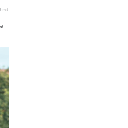
t mit
n!