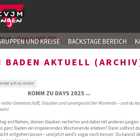
ktuell
>
Komm zu DAYS 2025 ...
GRUPPEN UND KREISE
BACKSTAGE BEREICH
K
 BADEN AKTUELL (ARCHIV
findet sich im Archiv!
KOMM ZU DAYS 2025 ...
voller Gemeinschaft, Glauben und unvergesslicher Momente – und du ka
sein!
lltag entfliehen, deinen Glauben vertiefen und dabei mit anderen jungen
 ganz Baden ein inspirierendes Wochenende erleben? Dann solltest du
icht entgehen lassen – und jetzt wird’s sogar noch besser: Du kannst d