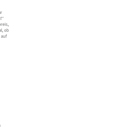
ür
tt“
reis,
l, ob
 auf
n