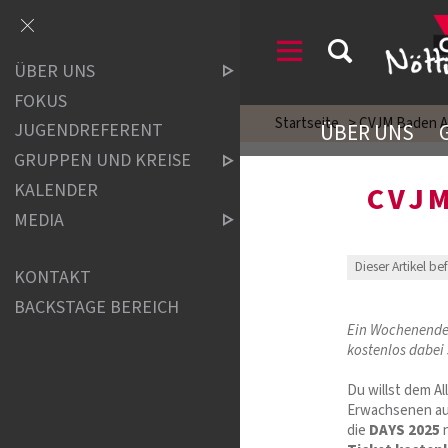
ÜBER UNS
FOKUS
Startseite
>
CVJM Baden A
ÜBER UNS
JUGENDREFERENT
GRUPPEN UND KREISE
KALENDER
CVJM
MEDIA
Dieser Artikel be
KONTAKT
BACKSTAGE BEREICH
Ein Wochenende 
kostenlos dabei 
Du willst dem A
Erwachsenen aus
die
DAYS 2025
n