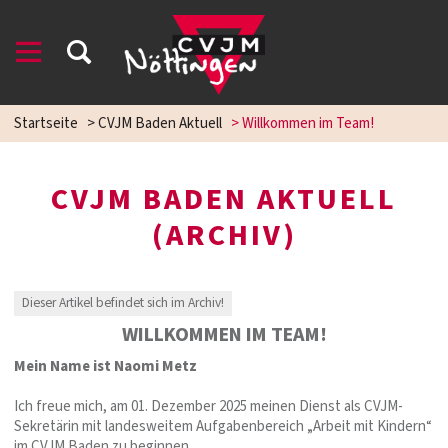
Startseite
>
CVJM Baden Aktuell
>
Willkommen im Team!
CVJM BADEN AKTUELL
(ARCHIV)
Dieser Artikel befindet sich im Archiv!
WILLKOMMEN IM TEAM!
Mein Name ist Naomi Metz
Ich freue mich, am 01. Dezember 2025 meinen Dienst als CVJM-
Sekretärin mit landesweitem Aufgabenbereich „Arbeit mit Kindern“
im CVJM Baden zu beginnen.