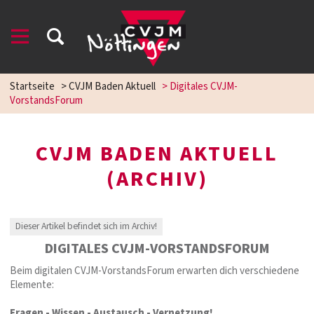
Startseite
>
CVJM Baden Aktuell
>
Digitales CVJM-
VorstandsForum
CVJM BADEN AKTUELL
(ARCHIV)
Dieser Artikel befindet sich im Archiv!
DIGITALES CVJM-VORSTANDSFORUM
Beim digitalen CVJM-VorstandsForum erwarten dich verschiedene
Elemente:
Fragen - Wissen - Austausch - Vernetzung!